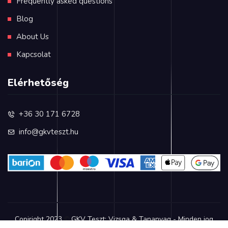
Frequently asked questions
Blog
About Us
Kapcsolat
Elérhetőség
+36 30 171 6728
info@gkvteszt.hu
Copiright 2023
GKV Teszt: Vizsga & Tananyag - Minden jog
©