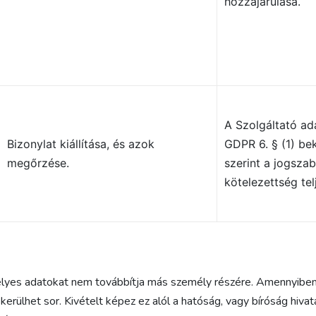
hozzájárulása.
A Szolgáltató ad
Bizonylat kiállítása, és azok
GDPR 6. § (1) be
megőrzése.
szerint a jogszab
kötelezettség tel
mélyes adatokat nem továbbítja más személy részére. Amennyiben
kerülhet sor. Kivételt képez ez alól a hatóság, vagy bíróság hi