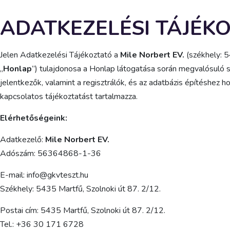
ADATKEZELÉSI TÁJÉK
Jelen Adatkezelési Tájékoztató a
Mile Norbert EV.
(székhely: 5
„
Honlap
”) tulajdonosa a Honlap látogatása során megvalósuló 
jelentkezők, valamint a regisztrálók, és az adatbázis építéshez h
kapcsolatos tájékoztatást tartalmazza.
Elérhetőségeink:
Adatkezelő:
Mile Norbert EV.
Adószám: 56364868-1-36
E-mail: info@gkvteszt.hu
Székhely: 5435 Martfű, Szolnoki út 87. 2/12.
Postai cím: 5435 Martfű, Szolnoki út 87. 2/12.
Tel.: +36 30 171 6728