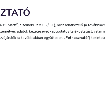
OZTATÓ
435 Martfű, Szolnoki út 87. 2/12.), mint adatkezelő (a továbbiakb
személyes adatok kezelésével kapcsolatos tájékoztatást, valami
ozzájárulók (a továbbiakban együttesen: „
Felhasználó”
) tekinte