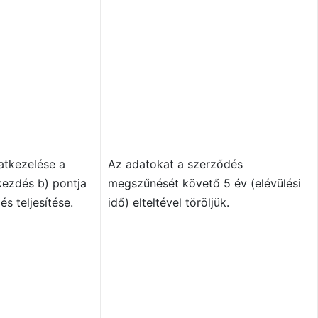
atkezelése a
Az adatokat a szerződés
kezdés b) pontja
megszűnését követő 5 év (elévülési
és teljesítése.
idő) elteltével töröljük.