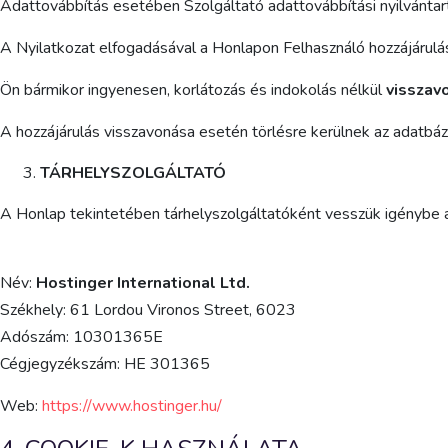
Adattovábbítás esetében Szolgáltató adattovábbítási nyilvántar
A Nyilatkozat elfogadásával a Honlapon Felhasználó hozzájárulá
Ön bármikor ingyenesen, korlátozás és indokolás nélkül
visszav
A hozzájárulás visszavonása
esetén
törlésre kerülnek az adatbáz
TÁRHELYSZOLGÁLTATÓ
A Honlap tekintetében tárhelyszolgáltatóként vesszük igénybe a
Név:
Hostinger International Ltd.
Székhely: 61 Lordou Vironos Street, 6023
Adószám: 10301365E
Cégjegyzékszám: HE 301365
Web:
https://www.hostinger.hu/