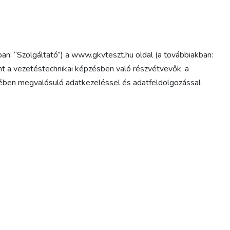
an: “Szolgáltató”) a
www.gkvteszt.hu
oldal (a továbbiakban:
nt a vezetéstechnikai képzésben való részvétvevők, a
tében megvalósuló adatkezeléssel és adatfeldolgozással