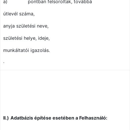
a)
pontban felsoroltak, továbbá
útlevél száma,
anyja születési neve,
születési helye, ideje,
munkáltatói igazolás.
·
II.)
Adatbázis építése esetében a Felhasználó: