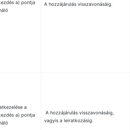
kezdés a) pontja
A hozzájárulás visszavonásáig.
náló
atkezelése a
A hozzájárulás visszavonásáig,
kezdés a) pontja
vagyis a leiratkozásig.
náló